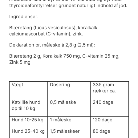
thyroideaforstyrrelser grundet naturligt indhold af jod.
Ingredienser:
Blæretang (fucus vesiculosus), koralkalk,
calciumascorbat (C-vitamin), zink.
Deklaration pr. måleske à 2,8 g (2,5 ml):
Blæretang 2 g, Koralkalk 750 mg, C-vitamin 25 mg,
Zink 5 mg
Vægt
Dosering
335 gram
rækker ca.
Kat/lille hund
0,5 måleske
240 dage
op til 10 kg
Hund 10-25 kg
1 måleske
120 dage
Hund 25-40 kg
1,5 måleskeer
80 dage