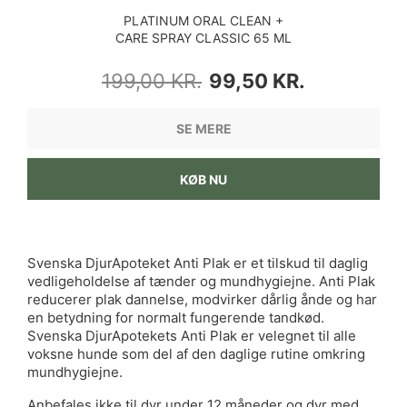
PLATINUM ORAL CLEAN +
CARE SPRAY CLASSIC 65 ML
NORMALPRIS
PRIS
199,00 KR.
99,50 KR.
SE MERE
KØB NU
Svenska DjurApoteket Anti Plak er et tilskud til daglig
vedligeholdelse af tænder og mundhygiejne. Anti Plak
reducerer plak dannelse, modvirker dårlig ånde og har
en betydning for normalt fungerende tandkød.
Svenska DjurApotekets Anti Plak er velegnet til alle
voksne hunde som del af den daglige rutine omkring
mundhygiejne.
Anbefales ikke til dyr under 12 måneder og dyr med