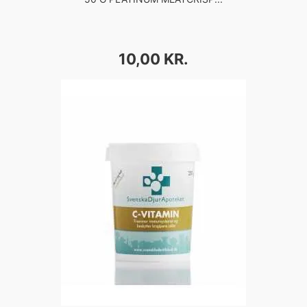
PRIS
10,00 KR.