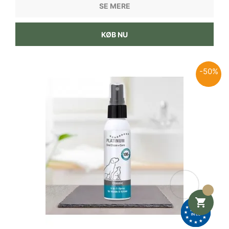
SE MERE
KØB NU
-50%
