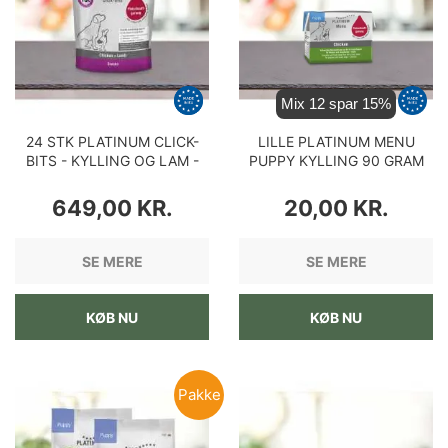
Mix 12 spar 15%
24 STK PLATINUM CLICK-
LILLE PLATINUM MENU
BITS - KYLLING OG LAM -
PUPPY KYLLING 90 GRAM
150 GRAM - BLØDE OG
PRIS
PRIS
SUNDE GODBIDDER
649,00 KR.
20,00 KR.
SE MERE
SE MERE
KØB NU
KØB NU
Pakke