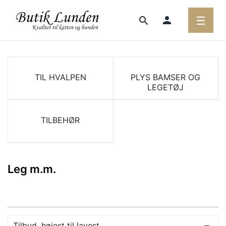
Toggl
person
☰
search
navig
TIL HVALPEN
PLYS BAMSER OG
LEGETØJ
TILBEHØR
Leg m.m.
Tilbud, højest til lavest