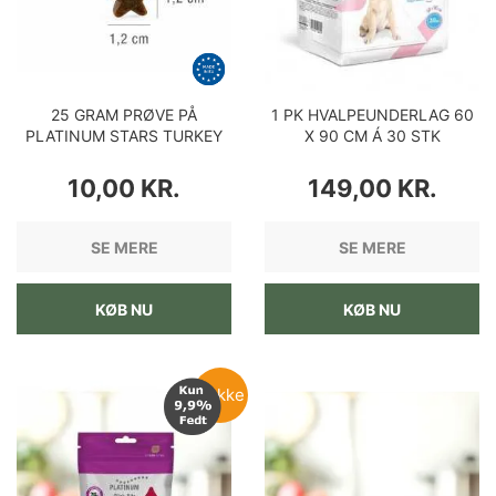
25 GRAM PRØVE PÅ
1 PK HVALPEUNDERLAG 60
PLATINUM STARS TURKEY
X 90 CM Á 30 STK
GODBIDDER
PRIS
PRIS
10,00 KR.
149,00 KR.
SE MERE
SE MERE
KØB NU
KØB NU
Pakke