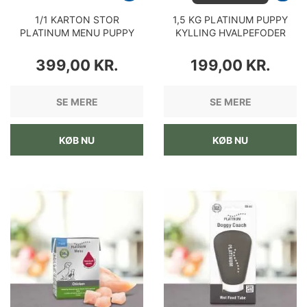
1/1 KARTON STOR
1,5 KG PLATINUM PUPPY
PLATINUM MENU PUPPY
KYLLING HVALPEFODER
KYLLING 12 X 375 GRAM
PRIS
PRIS
399,00 KR.
199,00 KR.
SE MERE
SE MERE
KØB NU
KØB NU