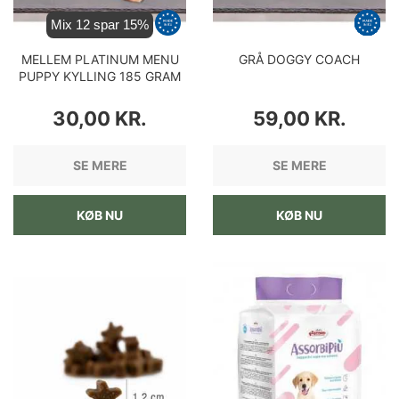
Mix 12 spar 15%
MELLEM PLATINUM MENU
GRÅ DOGGY COACH
PUPPY KYLLING 185 GRAM
PRIS
PRIS
30,00 KR.
59,00 KR.
SE MERE
SE MERE
KØB NU
KØB NU