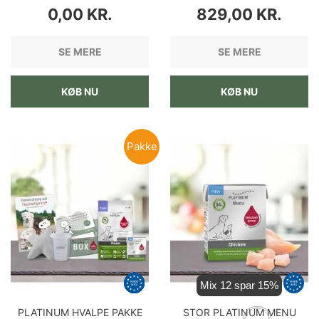
PRIS
PRIS
0,00 KR.
829,00 KR.
SE MERE
SE MERE
KØB NU
KØB NU
Pakke
Mix 12 spar 15%
PLATINUM HVALPE PAKKE
STOR PLATINUM MENU