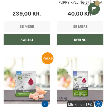
PUPPY KYLLING 375 GRAM

PRIS
PRIS
239,00 KR.
40,00 KR.
SE MERE
SE MERE
KØB NU
KØB NU
Pakke
Mix 4 spar 15%