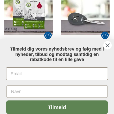
10 KG PLATINUM PUPPY
PRUTTEPOSEHOLDER TIL
Tilmeld dig vores nyhedsbrev og følg med i
KYLLING HVALPEFODER
LUFTELINEN
nyheder, tilbud og modtag samtidig en
rabatkode til en lille gave
PRIS
PRIS
639,00 KR.
20,00 KR.
Email
SE MERE
SE MERE
KØB NU
KØB NU
keyboard_arrow_up
Tilmeld