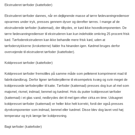
Ekstruderet tørfoder (kattefoder)
Ekstruderet tørfoder dannes, når en dejlignende masse af tørre fødevareingredienser
opvarmes under tryk, presses gennem dyser og derefter tørres. I mange af de
ekstruderede tørfoder (kattemad), der tilbydes, er kød ikke hovedkomponenten. De
tørre fødevareingredienser til ekstruderen kan kun indeholde omkring 25 procent frisk
kød. Tørfoderekstruderen kan ikke behandle mere frisk kød, uden at
tørfoderstykkerne (kroketterne) falder fra hinanden igen. Kødmel bruges derfor
overvejende til ekstruderet tørfoder (kattefoder).
Koldpresset tørfoder (kattefoder)
Koldpresset tørfoder fremstilles på samme måde som pelleteret komprimeret mad til
fabrikslandbrug. Derfor ligner tørfoderpillerne til eksempelvis kvæg og svin meget de
koldpressede tørfoderpiller til katte. Tørfoder (kattemad) presses dog kun af mel som
majsmel, rismel, indmad, benmel og kødmel. Hvis du putter koldpresset tørfoder
(kattemad) i et glas vand, nedbrydes det til mel igen efter cirka en time. Udsagnet
koldpresset tørfoder (kattemad) er heller ikke helt korrekt, fordi der også presses
dyrekomponenter som indmad, benmel eller kødmel. Disse blev dog lavet ved høj
temperatur og tryk længe før koldpresning.
Bagt tørfoder (kattefoder)