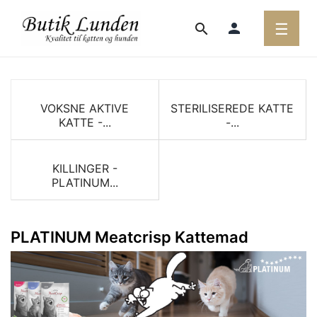
Toggl
person
☰
search
navig
VOKSNE AKTIVE
STERILISEREDE KATTE
KATTE -...
-...
KILLINGER -
PLATINUM...
PLATINUM Meatcrisp Kattemad