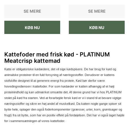
SE MERE
SE MERE
KØB NU
KØB NU
Kattefoder med frisk kød - PLATINUM
Meatcrisp kattemad
Katte er obligatoriske kødædere, det vil sige kødspisere. De har brug for kød og
animalske proteiner til en fuld forsyning af næringsstoffer. Derudover er kattens
stofskifte designet til at generere energi fra protein. Kød bør derfor være
hovedingrediensen i kattefoder. For som kødæder er katten afhængig af et højt
proteinindhold og kan udmærket omsætte det. Af denne grund har vi hos PLATINUM
stolet på kød fra starten. Ved at forarbejde fersk kød er vi i stand til at bevare vigtige
næringsstoffer og sikre en høj andel af muskelkød. Da katten nogle gange spiser sit
bytte hele, optager den også foderkomponenter (græsser, urter, korn, grøntsager og
frugt) fra sit bytte, som har en positiv effekt på fordøjelsen. Det har vi også taget højde
for i sammensætningen af ​​vores kattefoder.