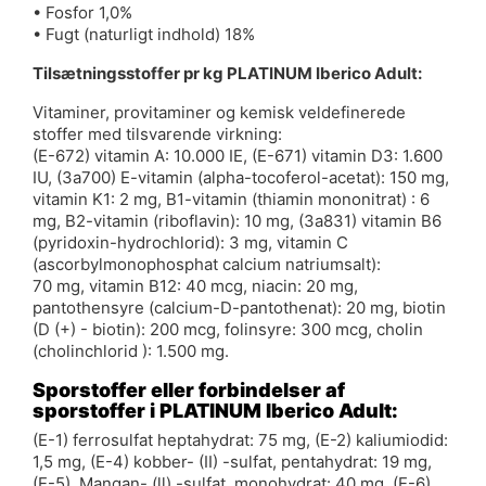
• Fosfor 1,0%
• Fugt (naturligt indhold) 18%
Tilsætningsstoffer pr kg PLATINUM Iberico Adult:
Vitaminer, provitaminer og kemisk veldefinerede
stoffer med tilsvarende virkning:
(E-672) vitamin A: 10.000 IE, (E-671) vitamin D3: 1.600
IU, (3a700) E-vitamin (alpha-tocoferol-acetat): 150 mg,
vitamin K1: 2 mg, B1-vitamin (thiamin mononitrat) : 6
mg, B2-vitamin (riboflavin): 10 mg, (3a831) vitamin B6
(pyridoxin-hydrochlorid): 3 mg, vitamin C
(ascorbylmonophosphat calcium natriumsalt):
70 mg, vitamin B12: 40 mcg, niacin: 20 mg,
pantothensyre (calcium-D-pantothenat): 20 mg, biotin
(D (+) - biotin): 200 mcg, folinsyre: 300 mcg, cholin
(cholinchlorid ): 1.500 mg.
Sporstoffer eller forbindelser af
sporstoffer i
PLATINUM Iberico Adult
:
(E-1) ferrosulfat heptahydrat: 75 mg, (E-2) kaliumiodid:
1,5 mg, (E-4) kobber- (II) -sulfat, pentahydrat: 19 mg,
(E-5), Mangan- (ll) -sulfat, monohydrat: 40 mg, (E-6)