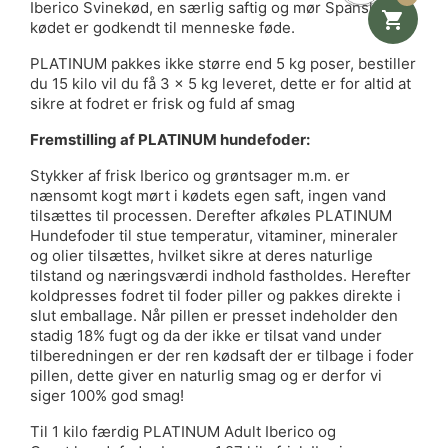
Iberico Svinekød, en særlig saftig og mør Spansk Gris,

kødet er godkendt til menneske føde.
PLATINUM pakkes ikke større end 5 kg poser, bestiller
du 15 kilo vil du få 3 x 5 kg leveret, dette er for altid at
sikre at fodret er frisk og fuld af smag
Fremstilling af PLATINUM hundefoder:
Stykker af frisk Iberico og grøntsager m.m. er
nænsomt kogt mørt i kødets egen saft, ingen vand
tilsættes til processen. Derefter afkøles PLATINUM
Hundefoder til stue temperatur, vitaminer, mineraler
og olier tilsættes, hvilket sikre at deres naturlige
tilstand og næringsværdi indhold fastholdes. Herefter
koldpresses fodret til foder piller og pakkes direkte i
slut emballage. Når pillen er presset indeholder den
stadig 18% fugt og da der ikke er tilsat vand under
tilberedningen er der ren kødsaft der er tilbage i foder
pillen, dette giver en naturlig smag og er derfor vi
siger 100% god smag!
Til 1 kilo færdig PLATINUM Adult Iberico og