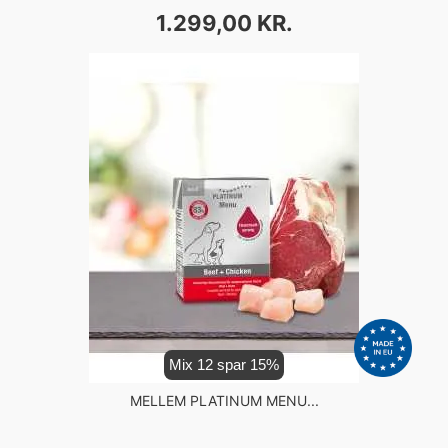
PRIS
1.299,00 KR.
Mix 12 spar 15%
MELLEM PLATINUM MENU...