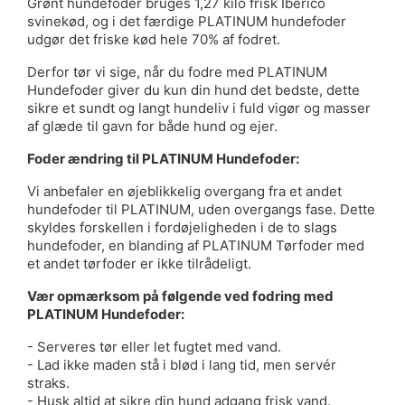
Grønt hundefoder bruges 1,27 kilo frisk Iberico
svinekød, og i det færdige PLATINUM hundefoder
udgør det friske kød hele 70% af fodret.
Derfor tør vi sige, når du fodre med PLATINUM
Hundefoder giver du kun din hund det bedste, dette
sikre et sundt og langt hundeliv i fuld vigør og masser
af glæde til gavn for både hund og ejer.
Foder ændring til PLATINUM Hundefoder:
Vi anbefaler en øjeblikkelig overgang fra et andet
hundefoder til PLATINUM, uden overgangs fase. Dette
skyldes forskellen i fordøjeligheden i de to slags
hundefoder, en blanding af PLATINUM Tørfoder med
et andet tørfoder er ikke tilrådeligt.
Vær opmærksom på følgende ved fodring med
PLATINUM Hundefoder:
- Serveres tør eller let fugtet med vand.
- Lad ikke maden stå i blød i lang tid, men servér
straks.
- Husk altid at sikre din hund adgang frisk vand.