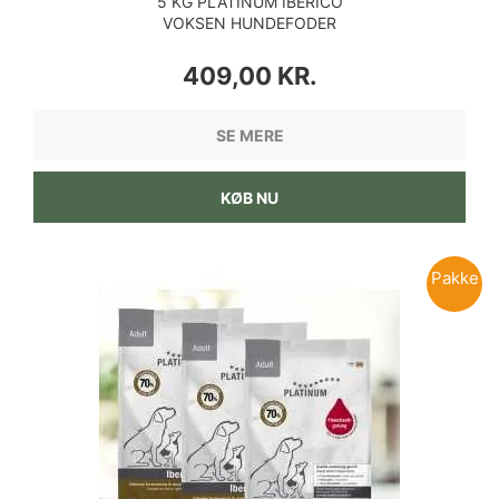
5 KG PLATINUM IBERICO
VOKSEN HUNDEFODER
PRIS
409,00 KR.
SE MERE
KØB NU
Pakke