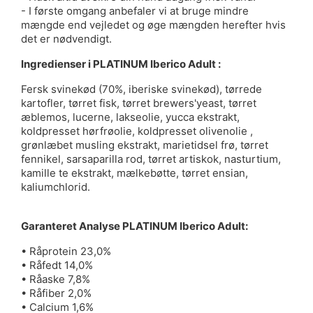
- I første omgang anbefaler vi at bruge mindre
mængde end vejledet og øge mængden herefter hvis
det er nødvendigt.
Ingredienser i PLATINUM Iberico Adult :
Fersk svinekød (70%, iberiske svinekød), tørrede
kartofler, tørret fisk, tørret brewers'yeast, tørret
æblemos, lucerne, lakseolie, yucca ekstrakt,
koldpresset hørfrøolie, koldpresset olivenolie ,
grønlæbet musling ekstrakt, marietidsel frø, tørret
fennikel, sarsaparilla rod, tørret artiskok, nasturtium,
kamille te ekstrakt, mælkebøtte, tørret ensian,
kaliumchlorid.
Garanteret Analyse PLATINUM Iberico Adult:
• Råprotein 23,0%
• Råfedt 14,0%
• Råaske 7,8%
• Råfiber 2,0%
• Calcium 1,6%