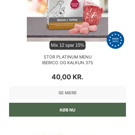
Mix 12 spar 15%
STOR PLATINUM MENU
IBERICO OG KALKUN 375
GRAM
PRIS
40,00 KR.
SE MERE
KØB NU