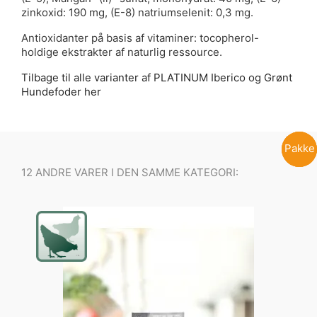
zinkoxid: 190 mg, (E-8) natriumselenit: 0,3 mg.
Antioxidanter på basis af vitaminer: tocopherol-
holdige ekstrakter af naturlig ressource.
Tilbage til alle varianter af PLATINUM Iberico og Grønt
Hundefoder her
Pakke
Pakke
-50%
12 ANDRE VARER I DEN SAMME KATEGORI: