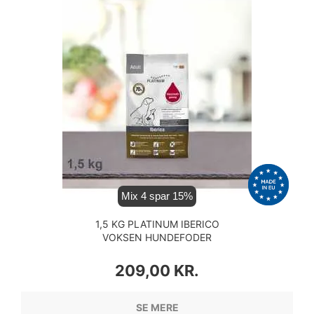
Mix 4 spar 15%
1,5 KG PLATINUM IBERICO
VOKSEN HUNDEFODER
PRIS
209,00 KR.
SE MERE