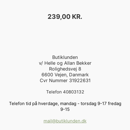
PRIS
239,00 KR.
Butiklunden
v/ Helle og Allan Bekker
Rolighedsvej 8
6600 Vejen, Danmark
Cvr Nummer 31922631
Telefon 40803132
Telefon tid på hverdage, mandag - torsdag 9-17 fredag
9-15
mail@butiklunden.dk