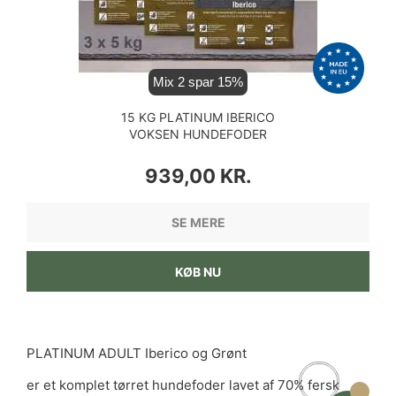
Mix 2 spar 15%
15 KG PLATINUM IBERICO
VOKSEN HUNDEFODER
PRIS
939,00 KR.
SE MERE
KØB NU
PLATINUM ADULT Iberico og Grønt
er et komplet tørret hundefoder lavet af 70% fersk