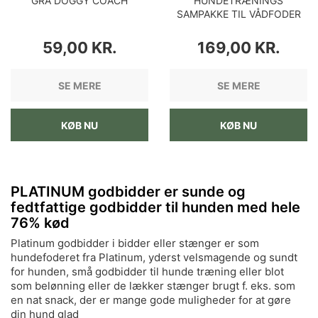
GRÅ DOGGY COACH
HUNDETRÆNINGS
SAMPAKKE TIL VÅDFODER
PRIS
PRIS
59,00 KR.
169,00 KR.
SE MERE
SE MERE
KØB NU
KØB NU
PLATINUM godbidder er sunde og
fedtfattige godbidder til hunden med hele
76% kød
Platinum godbidder i bidder eller stænger er som
hundefoderet fra Platinum, yderst velsmagende og sundt
for hunden, små godbidder til hunde træning eller blot
som belønning eller de lækker stænger brugt f. eks. som
en nat snack, der er mange gode muligheder for at gøre
din hund glad