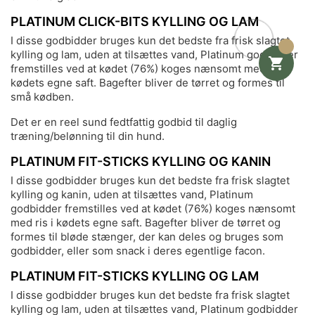
PLATINUM CLICK-BITS KYLLING OG LAM
I disse godbidder bruges kun det bedste fra frisk slagtet
kylling og lam, uden at tilsættes vand, Platinum godbidder

fremstilles ved at kødet (76%) koges nænsomt med ris i
kødets egne saft. Bagefter bliver de tørret og formes til
små kødben.
Det er en reel sund fedtfattig godbid til daglig
træning/belønning til din hund.
PLATINUM FIT-STICKS KYLLING OG KANIN
I disse godbidder bruges kun det bedste fra frisk slagtet
kylling og kanin, uden at tilsættes vand, Platinum
godbidder fremstilles ved at kødet (76%) koges nænsomt
med ris i kødets egne saft. Bagefter bliver de tørret og
formes til bløde stænger, der kan deles og bruges som
godbidder, eller som snack i deres egentlige facon.
PLATINUM FIT-STICKS KYLLING OG LAM
I disse godbidder bruges kun det bedste fra frisk slagtet
kylling og lam, uden at tilsættes vand, Platinum godbidder