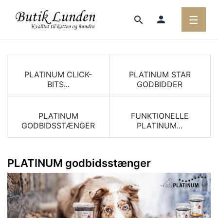
Toggl
person
☰
search
navig
PLATINUM CLICK-
PLATINUM STAR
BITS...
GODBIDDER
PLATINUM
FUNKTIONELLE
GODBIDSSTÆNGER
PLATINUM...
PLATINUM godbidsstænger