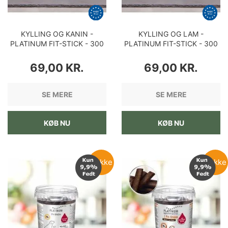
KYLLING OG KANIN -
KYLLING OG LAM -
PLATINUM FIT-STICK - 300
PLATINUM FIT-STICK - 300
GRAM
GRAM
PRIS
PRIS
69,00 KR.
69,00 KR.
SE MERE
SE MERE
KØB NU
KØB NU
Pakke
Pakke