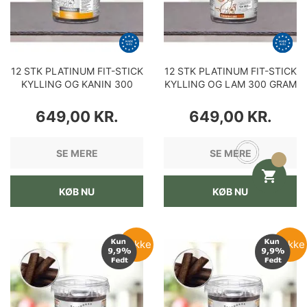
12 STK PLATINUM FIT-STICK
12 STK PLATINUM FIT-STICK
KYLLING OG KANIN 300
KYLLING OG LAM 300 GRAM
GRAM
PRIS
PRIS
649,00 KR.
649,00 KR.
SE MERE
SE MERE

KØB NU
KØB NU
Pakke
Pakke