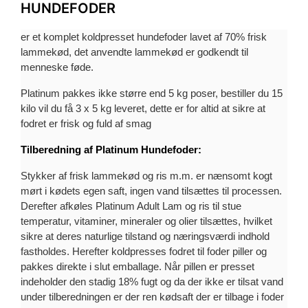
HUNDEFODER
er et komplet koldpresset hundefoder lavet af 70% frisk
lammekød, det anvendte lammekød er godkendt til
menneske føde.
Platinum pakkes ikke større end 5 kg poser, bestiller du 15
kilo vil du få 3 x 5 kg leveret, dette er for altid at sikre at
fodret er frisk og fuld af smag
Tilberedning af Platinum Hundefoder:
Stykker af frisk lammekød og ris m.m. er nænsomt kogt
mørt i kødets egen saft, ingen vand tilsættes til processen.
Derefter afkøles Platinum Adult Lam og ris til stue
temperatur, vitaminer, mineraler og olier tilsættes, hvilket
sikre at deres naturlige tilstand og næringsværdi indhold
fastholdes. Herefter koldpresses fodret til foder piller og
pakkes direkte i slut emballage. Når pillen er presset
indeholder den stadig 18% fugt og da der ikke er tilsat vand
under tilberedningen er der ren kødsaft der er tilbage i foder