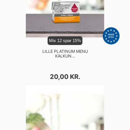
Mix 12 spar 15%
LILLE PLATINUM MENU
KALKUN...
PRIS
20,00 KR.