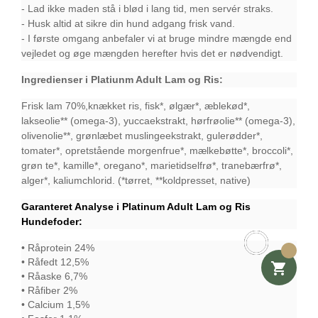
- Lad ikke maden stå i blød i lang tid, men servér straks.
- Husk altid at sikre din hund adgang frisk vand.
- I første omgang anbefaler vi at bruge mindre mængde end
vejledet og øge mængden herefter hvis det er nødvendigt.
Ingredienser i Platiunm Adult Lam og Ris:
Frisk lam 70%,knækket ris, fisk*, ølgær*, æblekød*,
lakseolie** (omega-3), yuccaekstrakt, hørfrøolie** (omega-3),
olivenolie**, grønlæbet muslingeekstrakt, gulerødder*,
tomater*, opretstående morgenfrue*, mælkebøtte*, broccoli*,
grøn te*, kamille*, oregano*, marietidselfrø*, tranebærfrø*,
alger*, kaliumchlorid. (*tørret, **koldpresset, native)
Garanteret Analyse i Platinum Adult Lam og Ris
Hundefoder:
• Råprotein 24%
• Råfedt 12,5%

• Råaske 6,7%
• Råfiber 2%
• Calcium 1,5%