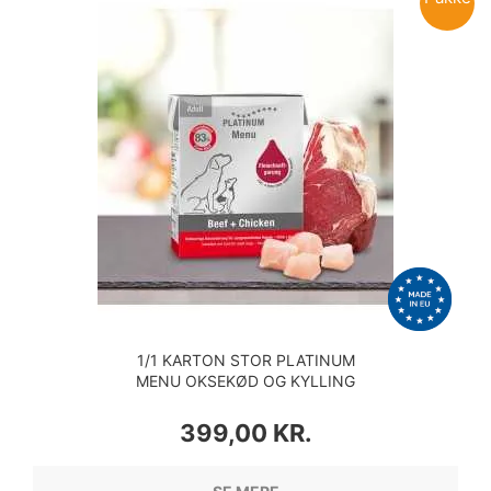
1/1 KARTON STOR PLATINUM
MENU OKSEKØD OG KYLLING
12 X 375 GRAM
PRIS
399,00 KR.