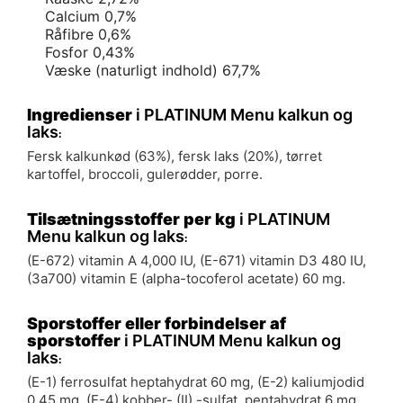
Calcium 0,7%
Råfibre 0,6%
Fosfor 0,43%
Væske (naturligt indhold) 67,7%
Ingredienser
i PLATINUM Menu kalkun og
laks
:
Fersk kalkunkød (63%), fersk laks (20%), tørret
kartoffel, broccoli, gulerødder, porre.
Tilsætningsstoffer per kg
i PLATINUM
Menu kalkun og laks
:
(E-672) vitamin A 4,000 IU, (E-671) vitamin D3 480 IU,
(3a700) vitamin E (alpha-tocoferol acetate) 60 mg.
Sporstoffer eller forbindelser af
sporstoffer
i PLATINUM Menu kalkun og
laks
:
(E-1) ferrosulfat heptahydrat 60 mg, (E-2) kaliumjodid
0,45 mg, (E-4) kobber- (II) -sulfat, pentahydrat 6 mg,