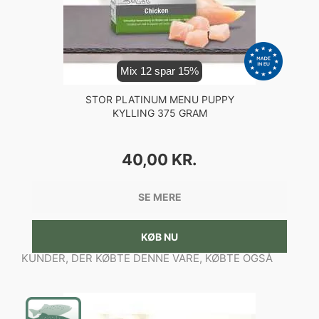
Mix 12 spar 15%
STOR PLATINUM MENU PUPPY
KYLLING 375 GRAM
PRIS
40,00 KR.
SE MERE
KØB NU
KUNDER, DER KØBTE DENNE VARE, KØBTE OGSÅ