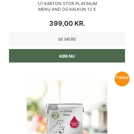
1/1 KARTON STOR PLATINUM
MENU AND OG KALKUN 12 X
375 GRAM
PRIS
399,00 KR.
SE MERE
KØB NU
Pakke