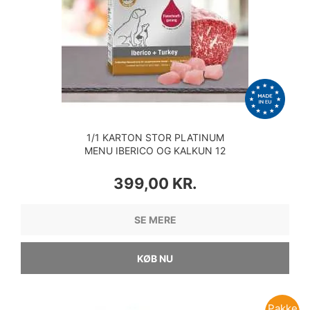
1/1 KARTON STOR PLATINUM
MENU IBERICO OG KALKUN 12
X 375 GRAM
PRIS
399,00 KR.
SE MERE
KØB NU
Pakke