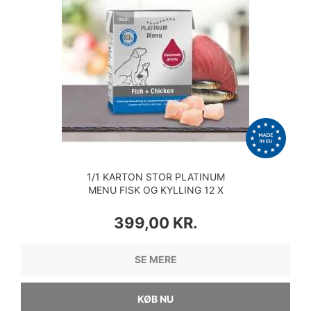
1/1 KARTON STOR PLATINUM
MENU FISK OG KYLLING 12 X
375 GRAM
PRIS
399,00 KR.
SE MERE
KØB NU