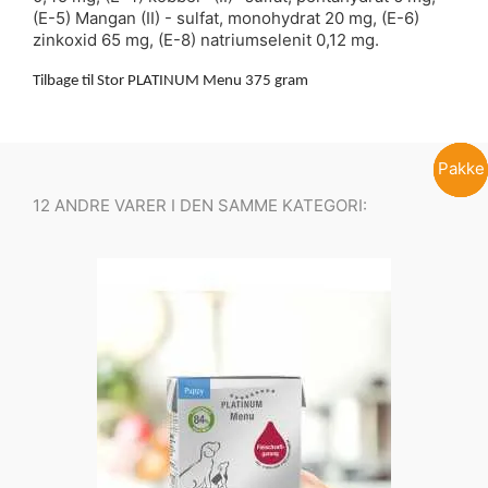
(E-5) Mangan (II) - sulfat, monohydrat 20 mg, (E-6)
zinkoxid 65 mg, (E-8) natriumselenit 0,12 mg.
Tilbage til Stor PLATINUM Menu 375 gram
Pakke
Pakke
Pakke
Pakke
12 ANDRE VARER I DEN SAMME KATEGORI: