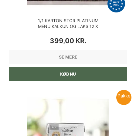
1/1 KARTON STOR PLATINUM
MENU KALKUN OG LAKS 12 X
375 GRAM
PRIS
399,00 KR.
SE MERE
KØB NU
Pakke