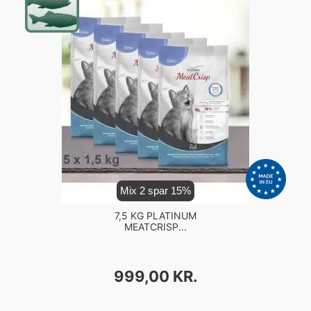
Mix 2 spar 15%
7,5 KG PLATINUM
MEATCRISP...
PRIS
999,00 KR.