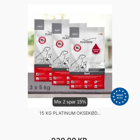
Mix 2 spar 15%
15 KG PLATINUM OKSEKØD...
PRIS