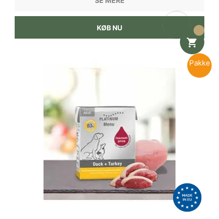
SE MERE
KØB NU

Pakke